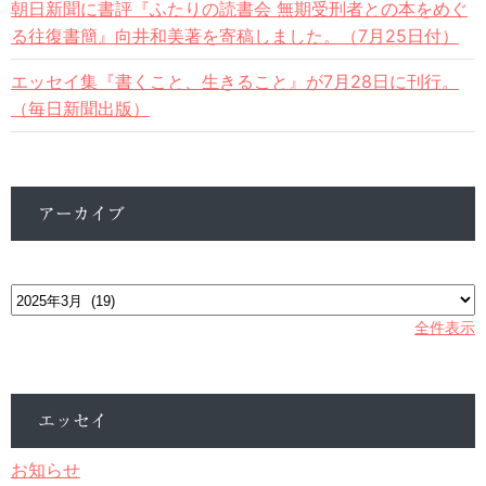
朝日新聞に書評『ふたりの読書会 無期受刑者との本をめぐ
る往復書簡』向井和美著を寄稿しました。（7月25日付）
エッセイ集『書くこと、生きること』が7月28日に刊行。
（毎日新聞出版）
アーカイブ
ア
ー
カ
全件表示
イ
ブ
エッセイ
お知らせ