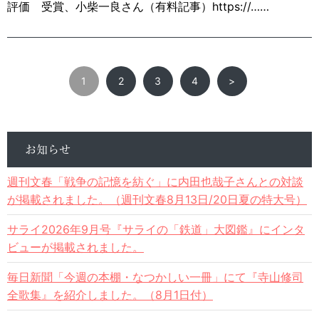
評価 受賞、小柴一良さん（有料記事）https://……
1
2
3
4
>
お知らせ
週刊文春「戦争の記憶を紡ぐ」に内田也哉子さんとの対談
が掲載されました。（週刊文春8月13日/20日夏の特大号）
サライ2026年9月号『サライの「鉄道」大図鑑』にインタ
ビューが掲載されました。
毎日新聞「今週の本棚・なつかしい一冊」にて『寺山修司
全歌集』を紹介しました。（8月1日付）