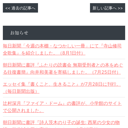
<< 過去の記事へ
新しい記事へ >>
お知らせ
毎日新聞「今週の本棚・なつかしい一冊」にて『寺山修司
全歌集』を紹介しました。（8月1日付）
朝日新聞に書評『ふたりの読書会 無期受刑者との本をめぐ
る往復書簡』向井和美著を寄稿しました。（7月25日付）
エッセイ集『書くこと、生きること』が7月28日に刊行。
（毎日新聞出版）
辻村深月『ファイア・ドーム』の書評が、小学館のサイト
で公開されました。
朝日新聞に書評『詩人茨木のり子の誕生: 西尾の少女の物