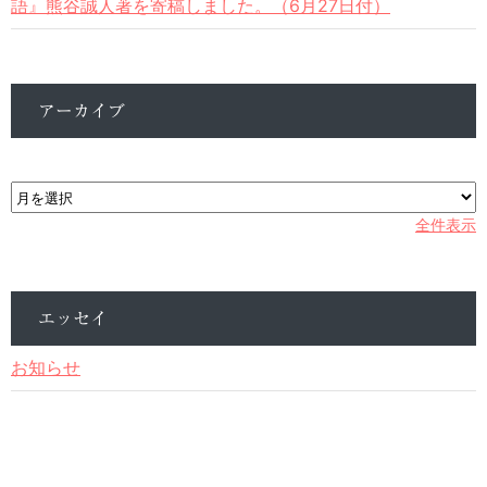
語』熊谷誠人著を寄稿しました。（6月27日付）
アーカイブ
ア
ー
カ
全件表示
イ
ブ
エッセイ
お知らせ