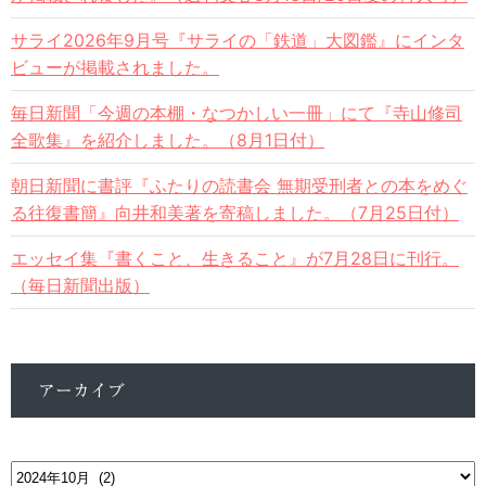
サライ2026年9月号『サライの「鉄道」大図鑑』にインタ
ビューが掲載されました。
毎日新聞「今週の本棚・なつかしい一冊」にて『寺山修司
全歌集』を紹介しました。（8月1日付）
朝日新聞に書評『ふたりの読書会 無期受刑者との本をめぐ
る往復書簡』向井和美著を寄稿しました。（7月25日付）
エッセイ集『書くこと、生きること』が7月28日に刊行。
（毎日新聞出版）
アーカイブ
ア
ー
カ