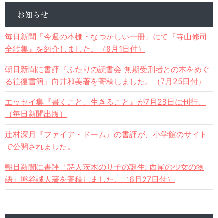
お知らせ
毎日新聞「今週の本棚・なつかしい一冊」にて『寺山修司
全歌集』を紹介しました。（8月1日付）
朝日新聞に書評『ふたりの読書会 無期受刑者との本をめぐ
る往復書簡』向井和美著を寄稿しました。（7月25日付）
エッセイ集『書くこと、生きること』が7月28日に刊行。
（毎日新聞出版）
辻村深月『ファイア・ドーム』の書評が、小学館のサイト
で公開されました。
朝日新聞に書評『詩人茨木のり子の誕生: 西尾の少女の物
語』熊谷誠人著を寄稿しました。（6月27日付）