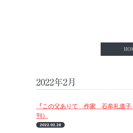
HO
2022年2月
『この父ありて 作家 石牟礼道子（
刊）
2022.02.28