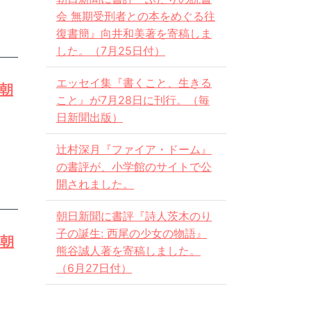
会 無期受刑者との本をめぐる往
復書簡』向井和美著を寄稿しま
した。（7月25日付）
エッセイ集『書くこと、生きる
日朝
こと』が7月28日に刊行。（毎
日新聞出版）
辻村深月『ファイア・ドーム』
の書評が、小学館のサイトで公
開されました。
朝日新聞に書評『詩人茨木のり
子の誕生: 西尾の少女の物語』
日朝
熊谷誠人著を寄稿しました。
（6月27日付）