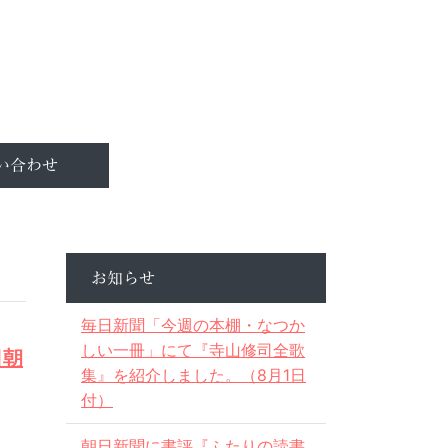
い合わせ
お知らせ
毎日新聞「今週の本棚・なつか
しい一冊」にて『寺山修司全歌
日朝
集』を紹介しました。（8月1日
付）
朝日新聞に書評『ふたりの読書