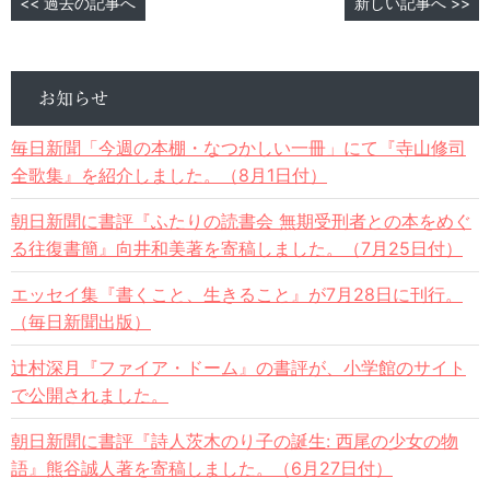
<< 過去の記事へ
新しい記事へ >>
お知らせ
毎日新聞「今週の本棚・なつかしい一冊」にて『寺山修司
全歌集』を紹介しました。（8月1日付）
朝日新聞に書評『ふたりの読書会 無期受刑者との本をめぐ
る往復書簡』向井和美著を寄稿しました。（7月25日付）
エッセイ集『書くこと、生きること』が7月28日に刊行。
（毎日新聞出版）
辻村深月『ファイア・ドーム』の書評が、小学館のサイト
で公開されました。
朝日新聞に書評『詩人茨木のり子の誕生: 西尾の少女の物
語』熊谷誠人著を寄稿しました。（6月27日付）