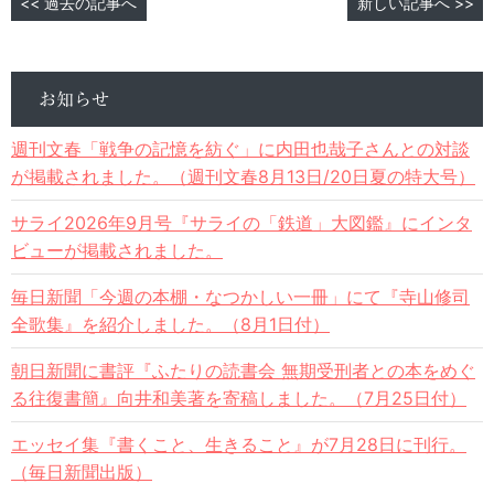
<< 過去の記事へ
新しい記事へ >>
お知らせ
週刊文春「戦争の記憶を紡ぐ」に内田也哉子さんとの対談
が掲載されました。（週刊文春8月13日/20日夏の特大号）
サライ2026年9月号『サライの「鉄道」大図鑑』にインタ
ビューが掲載されました。
毎日新聞「今週の本棚・なつかしい一冊」にて『寺山修司
全歌集』を紹介しました。（8月1日付）
朝日新聞に書評『ふたりの読書会 無期受刑者との本をめぐ
る往復書簡』向井和美著を寄稿しました。（7月25日付）
エッセイ集『書くこと、生きること』が7月28日に刊行。
（毎日新聞出版）