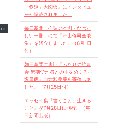
「鉄道」大図鑑』にインタビュ
ーが掲載されました。
毎日新聞「今週の本棚・なつか
>>
しい一冊」にて『寺山修司全歌
集』を紹介しました。（8月1日
付）
朝日新聞に書評『ふたりの読書
会 無期受刑者との本をめぐる往
復書簡』向井和美著を寄稿しま
した。（7月25日付）
エッセイ集『書くこと、生きる
こと』が7月28日に刊行。（毎
日新聞出版）