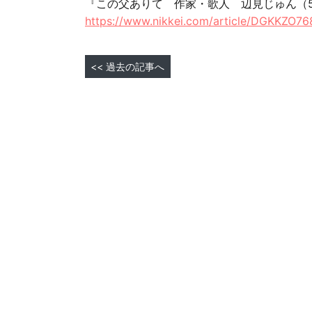
『この父ありて 作家・歌人 辺見じゅん（5
https://www.nikkei.com/article/DGKKZ
<< 過去の記事へ