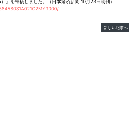
）』を寄稿しました。（日本経済新聞 10月23日朝刊）
O76884580S1A021C2MY9000/
新しい記事へ 