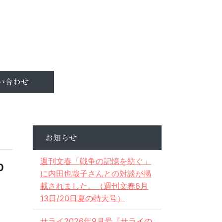
い合わせ
お知らせ
週刊文春「戦争の記憶を紡ぐ」
0
に内田也哉子さんとの対談が掲
載されました。（週刊文春8月
13日/20日夏の特大号）
サライ2026年9月号『サライの