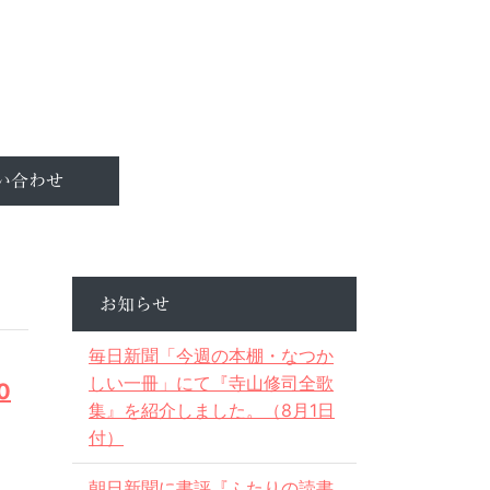
い合わせ
お知らせ
毎日新聞「今週の本棚・なつか
しい一冊」にて『寺山修司全歌
0
集』を紹介しました。（8月1日
付）
朝日新聞に書評『ふたりの読書