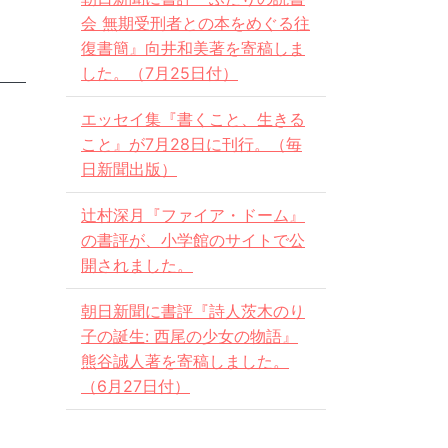
会 無期受刑者との本をめぐる往
復書簡』向井和美著を寄稿しま
した。（7月25日付）
エッセイ集『書くこと、生きる
こと』が7月28日に刊行。（毎
日新聞出版）
辻村深月『ファイア・ドーム』
の書評が、小学館のサイトで公
開されました。
朝日新聞に書評『詩人茨木のり
子の誕生: 西尾の少女の物語』
熊谷誠人著を寄稿しました。
（6月27日付）