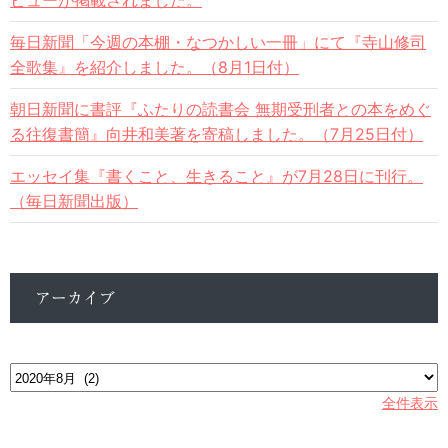
ビューが掲載されました。
毎日新聞「今週の本棚・なつかしい一冊」にて『寺山修司
全歌集』を紹介しました。（8月1日付）
朝日新聞に書評『ふたりの読書会 無期受刑者との本をめぐ
る往復書簡』向井和美著を寄稿しました。（7月25日付）
エッセイ集『書くこと、生きること』が7月28日に刊行。
（毎日新聞出版）
アーカイブ
ア
ー
カ
全件表示
イ
ブ