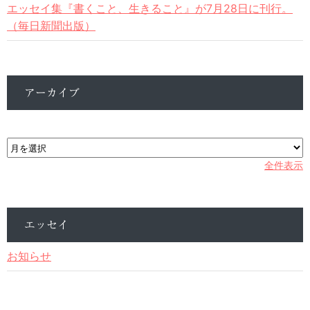
エッセイ集『書くこと、生きること』が7月28日に刊行。
（毎日新聞出版）
アーカイブ
ア
ー
カ
全件表示
イ
ブ
エッセイ
お知らせ