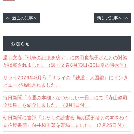
<< 過去の記事へ
新しい記事へ >>
お知らせ
週刊文春「戦争の記憶を紡ぐ」に内田也哉子さんとの対談
が掲載されました。（週刊文春8月13日/20日夏の特大号）
サライ2026年9月号『サライの「鉄道」大図鑑』にインタ
ビューが掲載されました。
毎日新聞「今週の本棚・なつかしい一冊」にて『寺山修司
全歌集』を紹介しました。（8月1日付）
朝日新聞に書評『ふたりの読書会 無期受刑者との本をめぐ
る往復書簡』向井和美著を寄稿しました。（7月25日付）